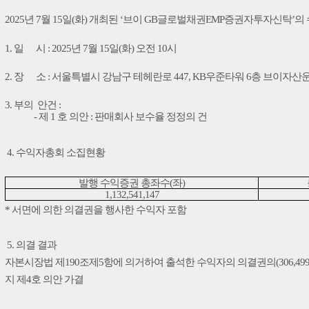
2025
년
7
월
15
일
(화
)
개최된
‘
브이 GB글로벌채권EMP증권자투자신탁
’
의
1.
일
시
: 2025
년
7
월
15
일
(화
)
오전
10
시
2.
장
소
:
서울특별시 강남구 테헤란로 447
, KB우준타워
6층 브이자산
3.
부의
안건
:
- 제
1
호 의안
:
판매회사 보수율 정정의 건
4
.
수익자총회 소집현황
발행 수익증권 총좌수
(
좌
)
1,132,541,147
*
서면에 의한 의결권을 행사한 수익자 포함
5. 의결 결과
자본시장법 제
190
조제
5
항에 의거하여 출석한 수익자의 의결권의
(306,499
지 제4호 의안 가결