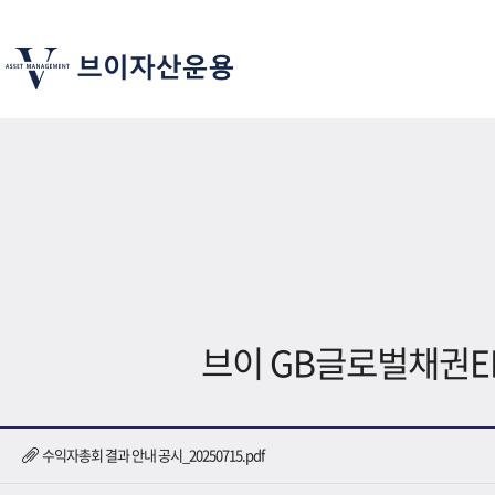
브이 GB글로벌채권E
수익자총회 결과 안내 공시_20250715.pdf