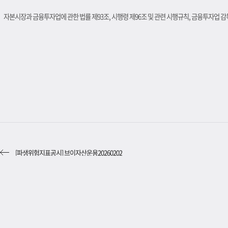
자본시장과 금융투자업에 관한 법률 제
93
조
,
시행령 제
96
조 및 관련 시행규칙
,
금융투자업 감독
[파생위험지표공시] 브이자산운용20260202