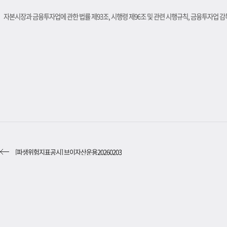
자본시장과 금융투자업에 관한 법률 제
93
조
,
시행령 제
96
조 및 관련 시행규칙
,
금융투자업 감독
[파생위험지표공시] 브이자산운용20260203